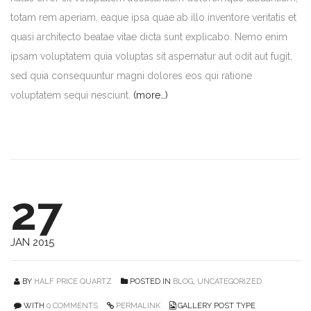
totam rem aperiam, eaque ipsa quae ab illo inventore veritatis et
quasi architecto beatae vitae dicta sunt explicabo. Nemo enim
ipsam voluptatem quia voluptas sit aspernatur aut odit aut fugit,
sed quia consequuntur magni dolores eos qui ratione
voluptatem sequi nesciunt.
(more…)
27
JAN 2015
BY
HALF PRICE QUARTZ
POSTED IN
BLOG
,
UNCATEGORIZED
WITH
0 COMMENTS
PERMALINK
GALLERY POST TYPE