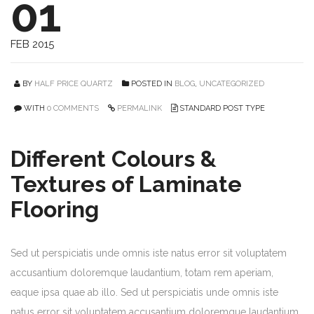
01
FEB 2015
BY
HALF PRICE QUARTZ
POSTED IN
BLOG
,
UNCATEGORIZED
WITH
0 COMMENTS
PERMALINK
STANDARD POST TYPE
Different Colours &
Textures of Laminate
Flooring
Sed ut perspiciatis unde omnis iste natus error sit voluptatem
accusantium doloremque laudantium, totam rem aperiam,
eaque ipsa quae ab illo. Sed ut perspiciatis unde omnis iste
natus error sit voluptatem accusantium doloremque laudantium,