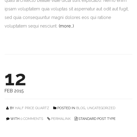
quasi architecto beatae vitae dicta sunt explicabo. Nemo enim
ipsam voluptatem quia voluptas sit aspernatur aut odit aut fugit,
sed quia consequuntur magni dolores eos qui ratione
voluptatem sequi nesciunt.
(more…)
12
FEB 2015
BY
HALF PRICE QUARTZ
POSTED IN
BLOG
,
UNCATEGORIZED
WITH
0 COMMENTS
PERMALINK
STANDARD POST TYPE